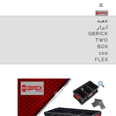
فتن
Toggle
Navigation
ه
خانه
جعبه
حتوا
ابزار
QBRICK
درباره ما
TWO
BOX
100
فروشگاه
FLEX
فیلم